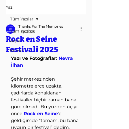
Yazı
Tüm Yazılar
Thanks For The Memories
Tüm Yazılar
1 Eyl 2025
Rock en Seine
Arşiv
Festivali 2025
Konser
Yazı ve Fotoğraflar:
Nevra 
İlhan
Şehir merkezinden 
kilometrelerce uzakta, 
çadırlarda konaklanan 
festivaller hiçbir zaman bana 
göre olmadı. Bu yüzden üç yıl 
önce 
Rock en Seine
’e 
geldiğimde “tamam, bu bana 
uygun bir festival” dedim. 