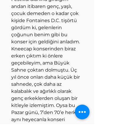
andan itibaren genç, yaşlı, 
çocuk demeden o kadar çok 
kişide Fontaines D.C. tişörtü 
gördüm ki, gelenlerin 
çoğunun benim gibi bu 
konser için geldiğini anladım. 
Kneecap konserinden biraz 
erken çıktım ki önlere 
geçebileyim, ama Büyük 
Sahne çoktan dolmuştu. Üç 
yıl önce onları daha küçük bir 
sahnede, çok daha az 
kalabalık ve ağırlıklı olarak 
genç erkeklerden oluşan bir 
kitleyle izlemiştim. Oysa bu 
Pazar günü, 7’den 70’e herkes 
aynı heyecanla konseri 
bekliyordu.