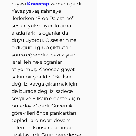
rüyası 
Kneecap
 zamanı geldi. 
Yavaş yavaş sahneye 
ilerlerken “Free Palestine” 
sesleri yükseliyordu ama 
arada farklı sloganlar da 
duyuluyordu. O seslerin ne 
olduğunu grup çıktıktan 
sonra öğrendik: bazı kişiler 
İsrail lehine sloganlar 
atıyormuş. Kneecap gayet 
sakin bir şekilde, “Biz İsrail 
değiliz, kavga çıkarmak için 
de burada değiliz; sadece 
sevgi ve Filistin’e destek için 
buradayız” dedi. Güvenlik 
görevlileri önce pankartları 
topladı, ardından devam 
edenleri konser alanından 
uzaklaştırdı. Grup, neredeyse 