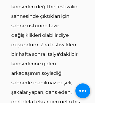
konserleri değil bir festivalin 
sahnesinde çıktıkları için 
sahne üstünde tavır 
değişiklikleri olabilir diye 
düşündüm. Zira festivalden 
bir hafta sonra İtalya'daki bir 
konserlerine giden 
arkadaşımın söylediği 
sahnede inanılmaz neşeli, 
şakalar yapan, dans eden, 
dört defa tekrar geri gelip bis 
yapan bir The Smile'dan 
bahsetmiş olması da bunu 
düşünmeme sebep oldu.