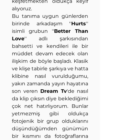
keşfetmekten oldukça keyif 
alıyoruz. 
Bu tanıma uygun günlerden 
birinde arkadaşım ''
Hurts
'' 
isimli grubun ''
Better Than 
Love
'' adlı şarkısından 
bahsetti ve kendileri ile bir 
müddet devam edecek olan 
ilişkim de böyle başladı. Klasik 
ve klişe tabirle şarkıya ve hatta 
klibine nasıl vurulduğumu, 
yakın zamanda yayın hayatına 
son veren 
Dream Tv
'de nasıl 
da klip çıksın diye beklediğimi 
çok net hatırlıyorum. Bunlar 
yetmezmiş gibi oldukça 
fotojenik bir grup olduklarını 
düşündüğümden günümün 
bir kısmını da fotoğraflarına 