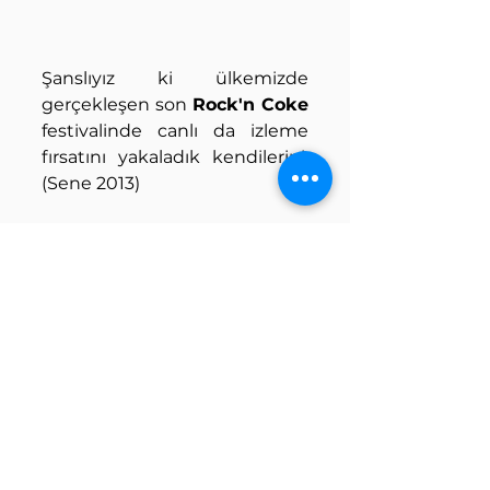
Şanslıyız ki ülkemizde 
gerçekleşen son 
Rock'n Coke
festivalinde canlı da izleme 
fırsatını yakaladık kendilerini. 
(Sene 2013)
Mayıs ayında ''
Voices
'' isimli 
bir single da yayınlayan ikili 
müziğe devam diyorlar.
Etiketler: